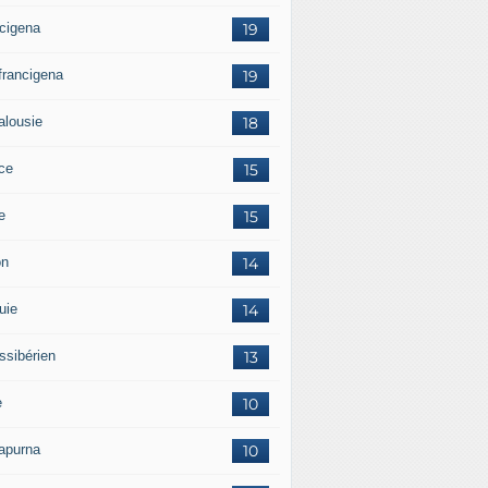
ncigena
19
 francigena
19
alousie
18
ce
15
ie
15
on
14
uie
14
ssibérien
13
e
10
apurna
10