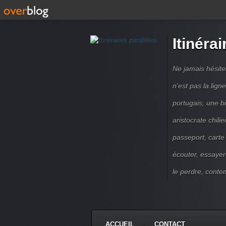
Itinérai
Ne jamais hésite
n'est pas la lig
portugais, une b
aristocrate chili
passeport, carte
écouter, essayer
le perdre, contem
ACCUEIL
CONTACT