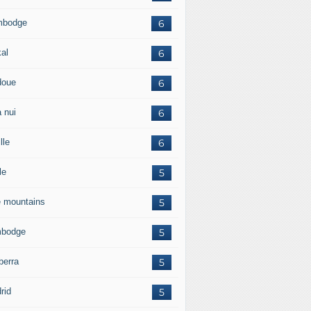
mbodge
6
kal
6
doue
6
 nui
6
lle
6
le
5
e mountains
5
bodge
5
berra
5
rid
5