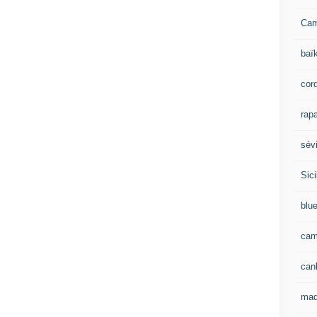
Ca
baï
cor
rapa
sévi
Sici
blu
cam
can
mad