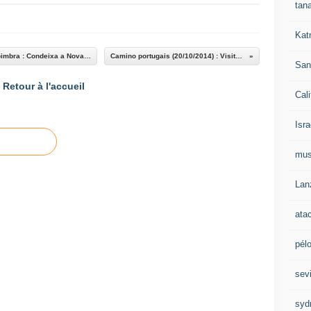
tan
Kat
Camino portugais (18/10/2014) : L'arrivée à Coimbra : Condeixa a Nova - Coimbra ( 18 kms )
Camino portugais (20/10/2014) : Visite de CoÏmbra
San
Retour à l'accueil
Cali
Isra
mu
Lan
ata
pél
sevi
syd