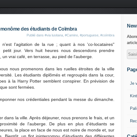
News
Le monôme des étudiants de Coïmbra
Publié dans
#via lusitana
,
#Camino
,
#portuguese
,
#coïmbra
Abonn
articl
 n'est l'agitation de la rue ; quant à nos 'co-locataires"
au petit jour. Vers huit heures nous descendons prendre
, un vrai café, en terrasse, au pied de l'auberge.
ous nous promenons dans les ruelles étroites de la ville
Pag
versité. Les étudiants diplômés et regroupés dans la cour,
pes à la Harry Potter semblent conspirer. En prévision de
Je v
hèque sont fermées.
Kin
tamponner nos crédentiales pendant la messe du dimanche.
Pal
er dans la ville. Après déjeuner, nous prenons le frais, et un
Rec
 proximité de l'auberge. De plus en plus d'étudiants se
heures, la place en face de nous est noire de monde et, sur
. Bientôt, un flot ininterrompu d'étudiants des différentes
Caté