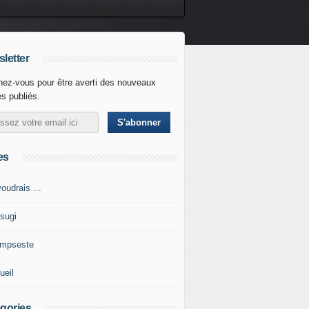
letter
ez-vous pour être averti des nouveaux
es publiés.
es
oudrais ...
tsugi
impseste
ueil
gories