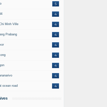
to
5
34
4
Chi Minh Ville
4
ang Prabang
4
xor
4
ong
4
gon
4
ananarivo
4
at ocean road
4
ives