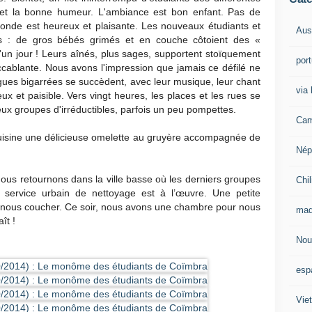
ie et la bonne humeur. L'ambiance est bon enfant. Pas de
onde est heureux et plaisante. Les nouveaux étudiants et
Aust
s : de gros bébés grimés et en couche côtoient des «
d'un jour ! Leurs aînés, plus sages, supportent stoïquement
por
ccablante. Nous avons l'impression que jamais ce défilé ne
agues bigarrées se succèdent, avec leur musique, leur chant
via 
x et paisible. Vers vingt heures, les places et les rues se
eux groupes d'irréductibles, parfois un peu pompettes.
Cam
uisine une délicieuse omelette au gruyère accompagnée de
Nép
. Nous retournons dans la ville basse où les derniers groupes
Chil
e service urbain de nettoyage est à l’œuvre. Une petite
 nous coucher. Ce soir, nous avons une chambre pour nous
mad
ît !
Nou
esp
Vie