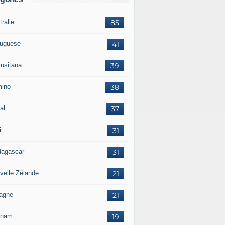
ralie
85
tuguese
41
lusitana
39
ino
38
al
37
i
31
agascar
31
velle Zélande
21
agne
21
tnam
19