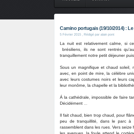
Camino portugais (19/10/2014) : 
5 Février 2015
, Rédigé par alain pont
La nuit est relativement calme, si ce
brésiliens, ils ne sont rentrés qu'
tranquillement notre petit déjeuner puis
Sous un magnifique et chaud soleil, n
avec, en point de mire, la célèbre uni
avec leurs costumes noirs et leurs ca
leur monôme, la chapelle et la bibliot
Á la cathédrale, impossible de faire 
Décidément ...
Il fait chaud, bien trop chaud, pour flân
peu de tranquillité, dans le parc à
rassemblent dans les rues. Vers seize 
les avenues, la foule attend le cortège