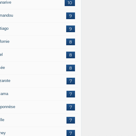
anarive
10
mandou
9
tiago
9
fornie
8
el
8
sée
8
zarote
7
cama
7
oponnèse
7
lle
7
ney
7