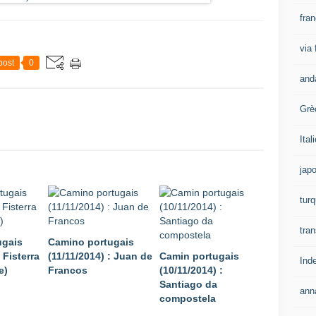
fra
via
post
0
and
Grè
Ital
jap
turq
tran
ugais
Camino portugais
 Fisterra
(11/11/2014) : Juan de
Camin portugais
Ind
e)
Francos
(10/11/2014) :
Santiago da
ann
compostela