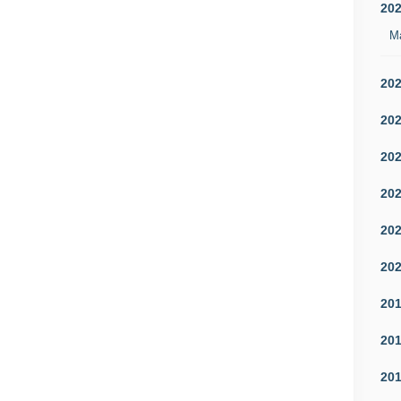
20
M
20
20
20
20
20
20
20
20
20