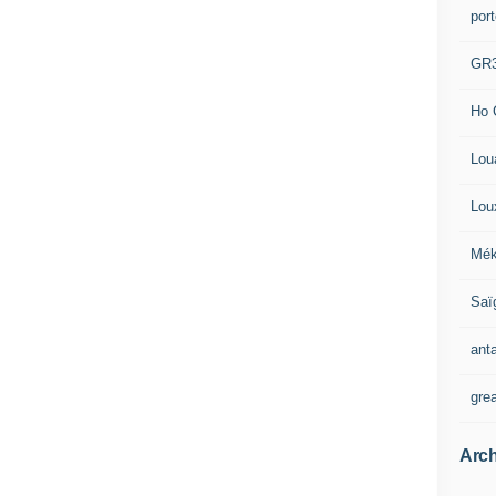
por
GR
Ho 
Lou
Lou
Mék
Saï
ant
gre
Arch