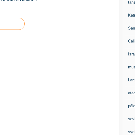
tan
Kat
San
Cali
Isra
mu
Lan
ata
pél
sevi
syd