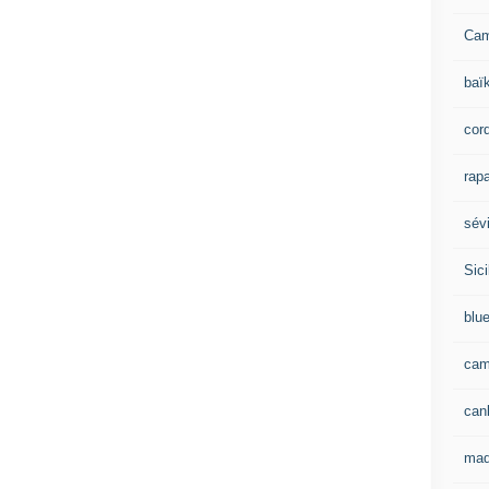
Ca
baï
cor
rapa
sévi
Sici
blu
cam
can
mad