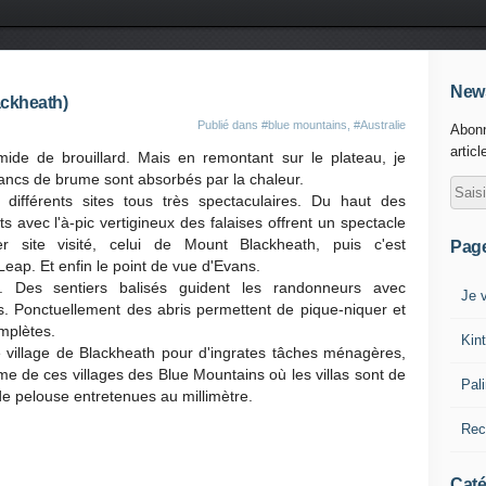
News
ackheath)
Publié dans
#blue mountains
,
#Australie
Abonn
articl
ide de brouillard. Mais en remontant sur le plateau, je
 bancs de brume sont absorbés par la chaleur.
 différents sites tous très spectaculaires. Du haut des
ts avec l'à-pic vertigineux des falaises offrent un spectacle
r site visité, celui de Mount Blackheath, puis c'est
Pag
eap. Et enfin le point de vue d'Evans.
s. Des sentiers balisés guident les randonneurs avec
Je v
s. Ponctuellement des abris permettent de pique-niquer et
omplètes.
Kin
e village de Blackheath pour d'ingrates tâches ménagères,
me de ces villages des Blue Mountains où les villas sont de
Pal
de pelouse entretenues au millimètre.
Rec
Caté