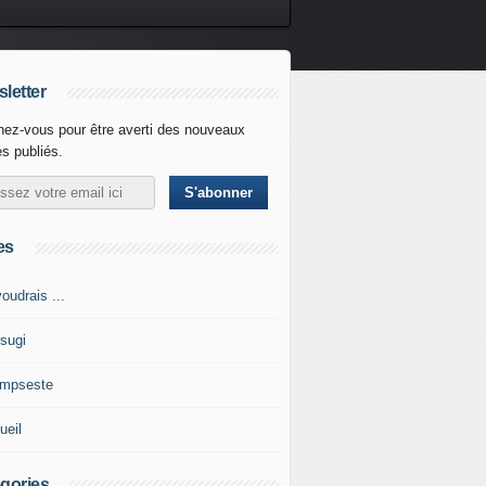
letter
ez-vous pour être averti des nouveaux
es publiés.
es
oudrais ...
tsugi
impseste
ueil
gories