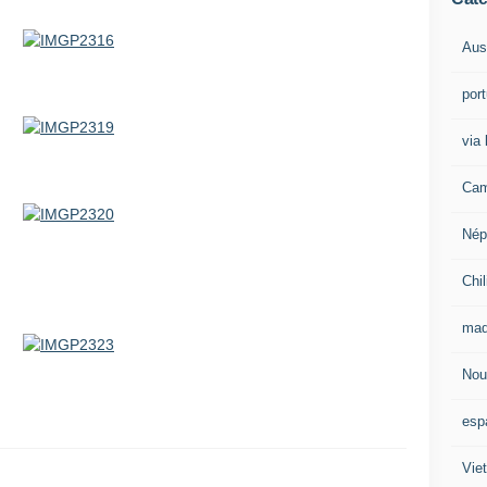
Aust
por
via 
Cam
Nép
Chil
mad
Nou
esp
Vie