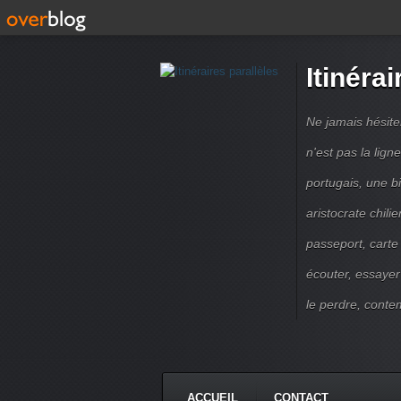
Itinérai
Ne jamais hésite
n'est pas la lig
portugais, une b
aristocrate chili
passeport, carte
écouter, essayer
le perdre, contem
ACCUEIL
CONTACT