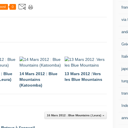
post
0
fra
via
and
Grè
Ital
jap
 : Blue
14 Mars 2012 : Blue
13 Mars 2012 :Vers
Leura)
Mountains
les Blue Mountains
turq
(Katoomba)
tran
Ind
16 Mars 2012 : Blue Mountains ( Leura)
ann
Retour à l'accueil