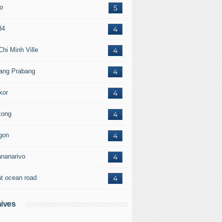
to
5
34
4
Chi Minh Ville
4
ang Prabang
4
xor
4
ong
4
gon
4
ananarivo
4
at ocean road
4
ives