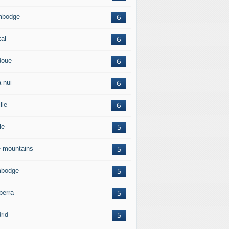
mbodge
6
kal
6
doue
6
 nui
6
lle
6
le
5
e mountains
5
bodge
5
berra
5
rid
5