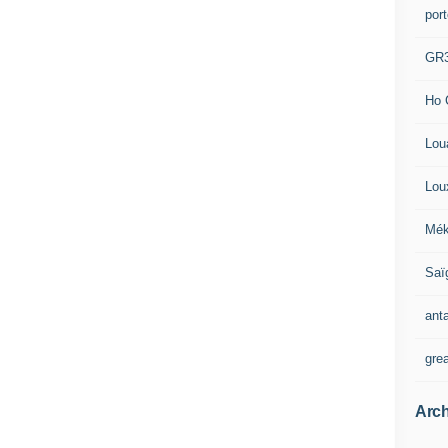
por
GR
Ho 
Lou
Lou
Mék
Saï
ant
gre
Arch