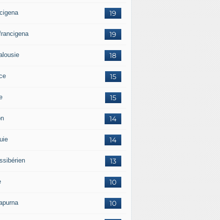
ncigena
19
 francigena
19
alousie
18
ce
15
ie
15
on
14
uie
14
ssibérien
13
e
10
apurna
10