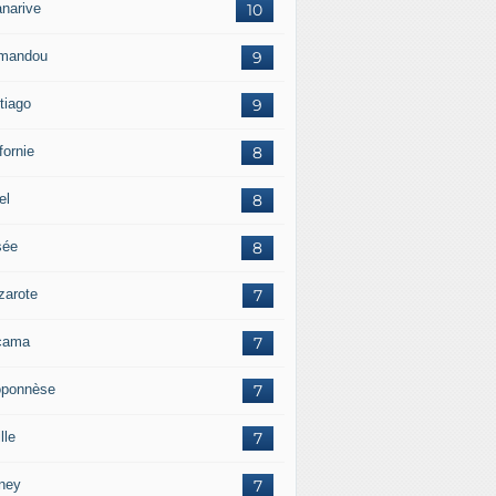
anarive
10
mandou
9
tiago
9
fornie
8
el
8
sée
8
zarote
7
cama
7
oponnèse
7
lle
7
ney
7