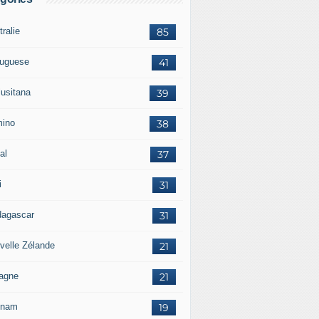
ralie
85
tuguese
41
lusitana
39
ino
38
al
37
i
31
agascar
31
velle Zélande
21
agne
21
tnam
19