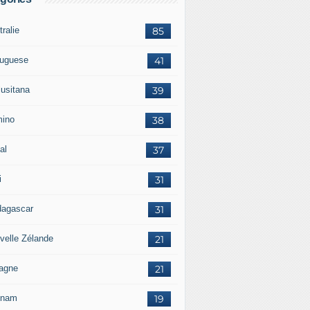
ralie
85
tuguese
41
lusitana
39
ino
38
al
37
i
31
agascar
31
velle Zélande
21
agne
21
tnam
19