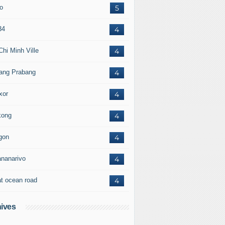
to
5
34
4
Chi Minh Ville
4
ang Prabang
4
xor
4
ong
4
gon
4
ananarivo
4
at ocean road
4
ives