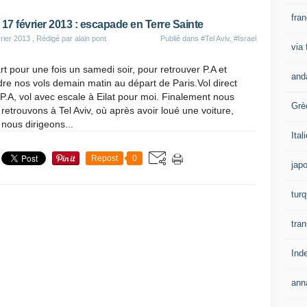
fra
 17 février 2013 : escapade en Terre Sainte
rier 2013
, Rédigé par alain pont
Publié dans
#Tel Aviv
,
#Israel
via
t pour une fois un samedi soir, pour retrouver P.A et
and
re nos vols demain matin au départ de Paris.Vol direct
P.A, vol avec escale à Eilat pour moi. Finalement nous
Grè
retrouvons à Tel Aviv, où après avoir loué une voiture,
nous dirigeons...
Ital
Repost
0
jap
turq
tran
Ind
ann