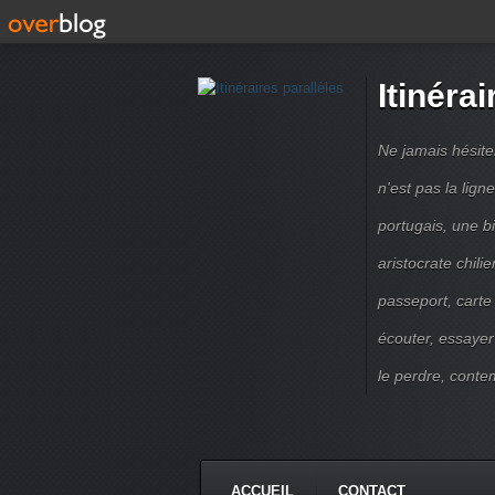
Itinérai
Ne jamais hésite
n'est pas la lig
portugais, une b
aristocrate chili
passeport, carte
écouter, essayer
le perdre, contem
ACCUEIL
CONTACT