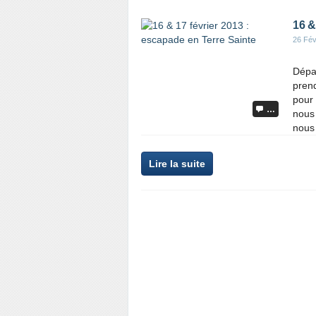
16 &
26 Fév
Dépar
prend
pour 
…
nous 
nous 
Lire la suite