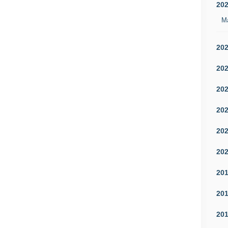
20
M
20
20
20
20
20
20
20
20
20