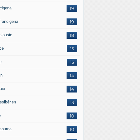
ncigena
19
 francigena
19
alousie
18
ce
15
ie
15
on
14
uie
14
ssibérien
13
e
10
apurna
10