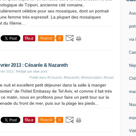
ologique de Tzipori, ancienne cité romaine,
culièrement célèbre pour ses mosaïques, dont un portrait
Aust
eune femme très expressif. La plupart des mosaïques
t du IIIème...
por
Repost
0
via 
Cam
évrier 2013 : Césarée & Nazareth
Nép
rier 2013
, Rédigé par alain pont
Publié dans
#Césarée
,
#Nazareth
,
#Annonciation
,
#Israel
Chil
 nuit et excellent petit déjeuner dans la salle à manger
"sixties" de l'hôtel Embassy de Tel Aviv, et comme il fait très
mad
ce matin, nous en profitons pour faire un petit tour sur la
nade du front de mer, puis sur la plage les pieds...
Nou
esp
Repost
0
Vie