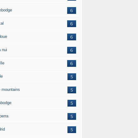
mbodge
6
kal
6
doue
6
 nui
6
lle
6
le
5
e mountains
5
bodge
5
berra
5
rid
5