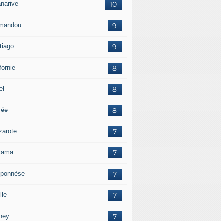
anarive
10
mandou
9
tiago
9
fornie
8
el
8
sée
8
zarote
7
cama
7
oponnèse
7
lle
7
ney
7