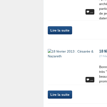
arché
parti
…
de j
daten
Lire la suite
18 f
27 Fév
Bonne
très 
beau 
…
prome
Lire la suite