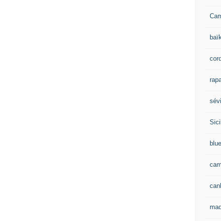
Ca
baï
cor
rapa
sévi
Sici
blu
cam
can
mad