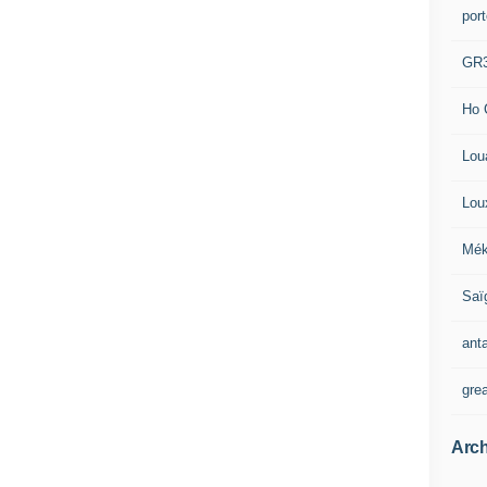
por
GR
Ho 
Lou
Lou
Mék
Saï
ant
gre
Arch