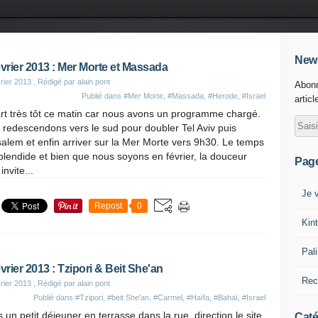
News
évrier 2013 : Mer Morte et Massada
rier 2013
, Rédigé par alain pont
Abonn
Publié dans
#Mer Morte
,
#Massada
,
#Herode
,
#Israel
articl
rt très tôt ce matin car nous avons un programme chargé.
redescendons vers le sud pour doubler Tel Aviv puis
alem et enfin arriver sur la Mer Morte vers 9h30. Le temps
plendide et bien que nous soyons en février, la douceur
Pag
invite...
Je v
Repost
0
Kin
Pal
évrier 2013 : Tzipori & Beit She'an
Rec
rier 2013
, Rédigé par alain pont
Publié dans
#Tzipori
,
#beit She'an
,
#Carmel
,
#Haïfa
,
#Bahaï
,
#Israel
 un petit déjeuner en terrasse dans la rue, direction le site
Caté