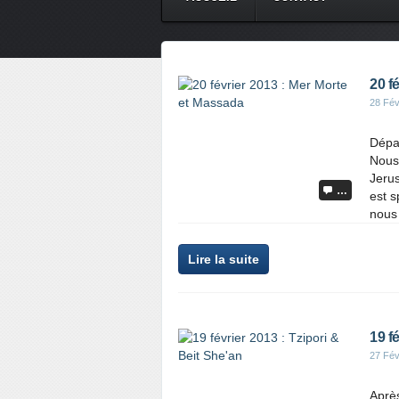
20 f
28 Fév
Dépa
Nous 
Jerus
…
est s
nous 
Lire la suite
19 f
27 Fév
Après