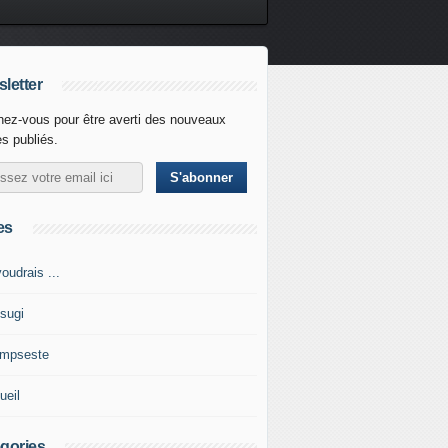
letter
ez-vous pour être averti des nouveaux
es publiés.
es
oudrais ...
tsugi
impseste
ueil
gories