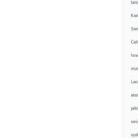
tan
Kat
San
Cali
Isra
mu
Lan
ata
pél
sevi
syd