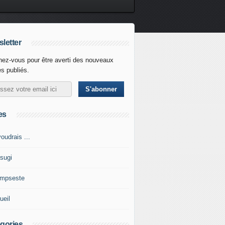
letter
ez-vous pour être averti des nouveaux
es publiés.
es
oudrais ...
tsugi
impseste
ueil
gories