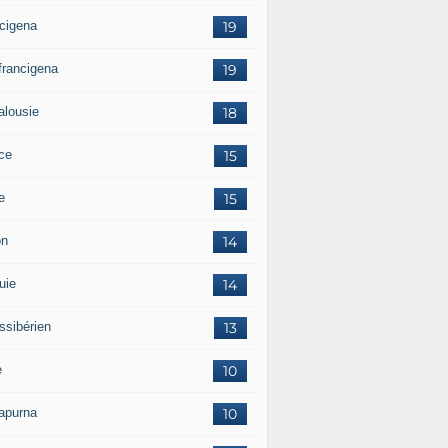
ncigena
19
 francigena
19
alousie
18
ce
15
ie
15
on
14
uie
14
ssibérien
13
e
10
apurna
10