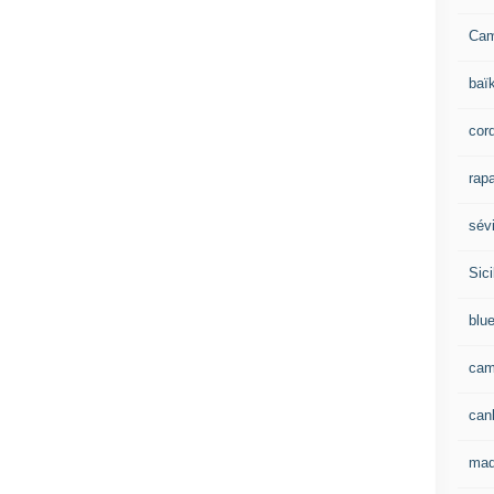
Ca
baï
cor
rapa
sévi
Sici
blu
cam
can
mad