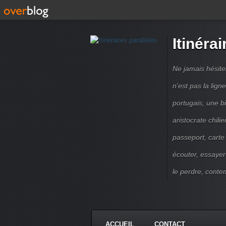
Itinérai
Ne jamais hésite
n'est pas la lig
portugais, une b
aristocrate chili
passeport, carte
écouter, essayer
le perdre, contem
ACCUEIL
CONTACT