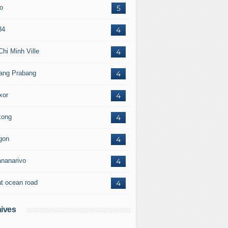
to
5
34
4
Chi Minh Ville
4
ang Prabang
4
xor
4
ong
4
gon
4
ananarivo
4
at ocean road
4
ives