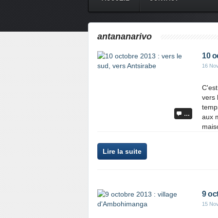
antananarivo
10 o
16 No
C'est
vers 
temps
…
aux m
maiso
Lire la suite
9 oc
15 No