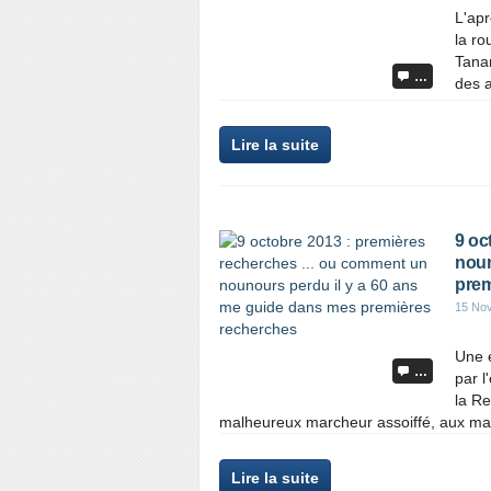
L'apr
la ro
Tanar
…
des a
Lire la suite
9 oc
noun
prem
15 No
Une 
…
par l
la Re
malheureux marcheur assoiffé, aux magn
Lire la suite