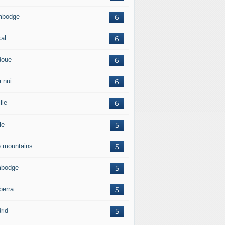
mbodge
6
kal
6
doue
6
 nui
6
lle
6
le
5
e mountains
5
bodge
5
berra
5
rid
5