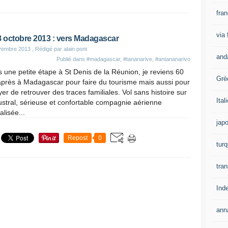
fra
via
8 octobre 2013 : vers Madagascar
vembre 2013
, Rédigé par alain pont
and
Publié dans
#madagascar
,
#tananarive
,
#antananarivo
 une petite étape à St Denis de la Réunion, je reviens 60
Grè
après à Madagascar pour faire du tourisme mais aussi pour
er de retrouver des traces familiales. Vol sans histoire sur
Ital
ustral, sérieuse et confortable compagnie aérienne
alisée...
jap
Repost
0
turq
tran
Ind
ann