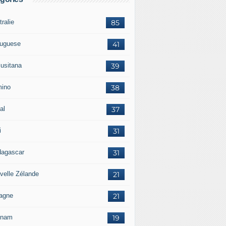
ralie
85
tuguese
41
lusitana
39
ino
38
al
37
i
31
agascar
31
velle Zélande
21
agne
21
tnam
19