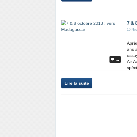
7 & 
15 No
Après
ans 
essay
…
Air A
spéci
Lire la suite