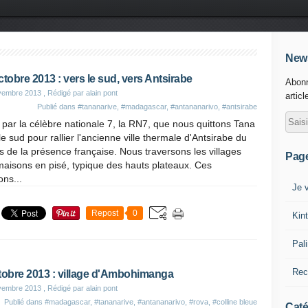
News
ctobre 2013 : vers le sud, vers Antsirabe
Abonn
vembre 2013
, Rédigé par alain pont
articl
Publié dans
#tananarive
,
#madagascar
,
#antananarivo
,
#antsirabe
 par la célèbre nationale 7, la RN7, que nous quittons Tana
le sud pour rallier l'ancienne ville thermale d'Antsirabe du
 de la présence française. Nous traversons les villages
Pag
aisons en pisé, typique des hauts plateaux. Ces
ns...
Je v
Repost
0
Kin
Pal
Rec
tobre 2013 : village d'Ambohimanga
vembre 2013
, Rédigé par alain pont
Publié dans
#madagascar
,
#tananarive
,
#antananarivo
,
#rova
,
#colline bleue
Caté