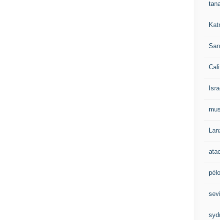
tan
Kat
San
Cali
Isra
mu
Lan
ata
pél
sevi
syd