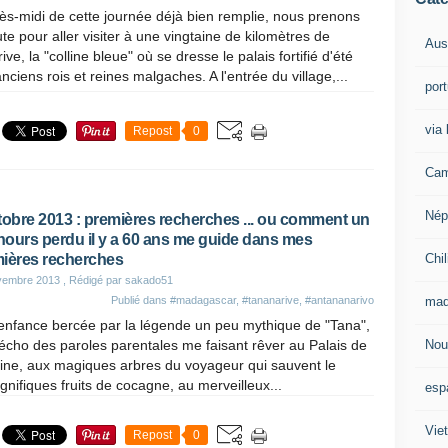
ès-midi de cette journée déjà bien remplie, nous prenons
ute pour aller visiter à une vingtaine de kilomètres de
Aust
ive, la "colline bleue" où se dresse le palais fortifié d'été
nciens rois et reines malgaches. A l'entrée du village,...
por
via 
Repost
0
Cam
Nép
tobre 2013 : premières recherches ... ou comment un
ours perdu il y a 60 ans me guide dans mes
Chil
ières recherches
vembre 2013
, Rédigé par sakado51
mad
Publié dans
#madagascar
,
#tananarive
,
#antananarivo
enfance bercée par la légende un peu mythique de "Tana",
Nou
'écho des paroles parentales me faisant rêver au Palais de
ine, aux magiques arbres du voyageur qui sauvent le
ifiques fruits de cocagne, au merveilleux...
esp
Vie
Repost
0