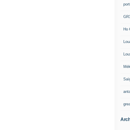
por
GR
Ho 
Lou
Lou
Mék
Saï
ant
gre
Arch