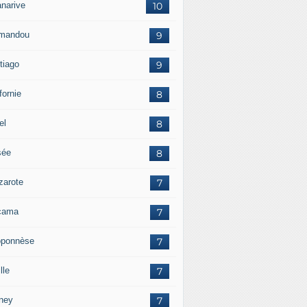
anarive
10
mandou
9
tiago
9
fornie
8
el
8
sée
8
zarote
7
cama
7
oponnèse
7
lle
7
ney
7