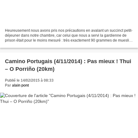
Heureusement nous avons pris nos précautions en avalant un succinct petit-
déjeuner dans notre chambre, car celui que nous a servi la gardienne de
prison était pour le moins mesuré : très exactement 90 grammes de muesli,
un café et un jus d'orange industriel....
Camino Portugais (4/11/2014) : Pas mieux ! Thui
– O Porriño (20km)
Publié le 14/02/2015 à 08:33
Par
alain pont