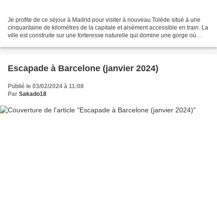
Je profite de ce séjour à Madrid pour visiter à nouveau Tolède situé à une
cinquantaine de kilomètres de la capitale et aisément accessible en train. La
ville est construite sur une forteresse naturelle qui domine une gorge où
coule le Tage. Il faut arpenter...
Escapade à Barcelone (janvier 2024)
Publié le 03/02/2024 à 11:08
Par
Sakado18