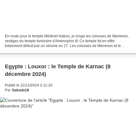
En route pour le temple Médinet Habou, je longe les colosses de Memmon,
vestiges du temple funéraire d'Aménophis III. Ce temple fut en effet
totalement détruit par un séisme en 27. Les colosses de Memmon et le
paysage environnant Beaucoup moins fréquenté...
Egypte : Louxor : le Temple de Karnac (8
décembre 2024)
Publié le 22/12/2024 à 11:20
Par
Sakado18