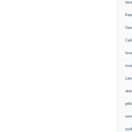
tan
Kat
San
Cali
Isra
mu
Lan
ata
pél
sevi
syd