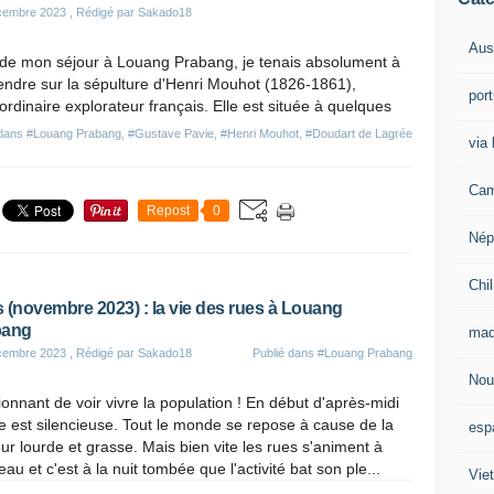
cembre 2023
, Rédigé par Sakado18
Aust
 de mon séjour à Louang Prabang, je tenais absolument à
ndre sur la sépulture d'Henri Mouhot (1826-1861),
por
ordinaire explorateur français. Elle est située à quelques
 dans
#Louang Prabang
,
#Gustave Pavie
,
#Henri Mouhot
,
#Doudart de Lagrée
via 
Cam
Repost
0
Nép
Chil
 (novembre 2023) : la vie des rues à Louang
bang
mad
cembre 2023
, Rédigé par Sakado18
Publié dans
#Louang Prabang
Nou
onnant de voir vivre la population ! En début d'après-midi
lle est silencieuse. Tout le monde se repose à cause de la
esp
ur lourde et grasse. Mais bien vite les rues s'animent à
au et c'est à la nuit tombée que l'activité bat son ple...
Vie