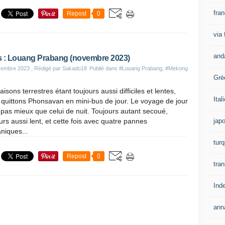
fra
Repost
0
via
and
 : Louang Prabang (novembre 2023)
cembre 2023
, Rédigé par Sakado18
Publié dans
#Louang Prabang
,
#Mekong
Grè
iaisons terrestres étant toujours aussi difficiles et lentes,
Ital
quittons Phonsavan en mini-bus de jour. Le voyage de jour
 pas mieux que celui de nuit. Toujours autant secoué,
jap
urs aussi lent, et cette fois avec quatre pannes
niques...
turq
Repost
0
tran
Ind
ann