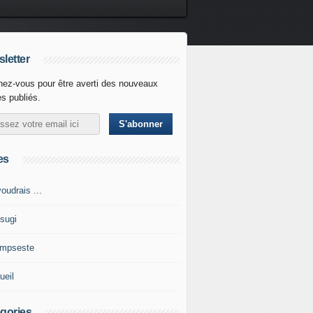
letter
ez-vous pour être averti des nouveaux
es publiés.
es
oudrais ...
tsugi
impseste
ueil
gories