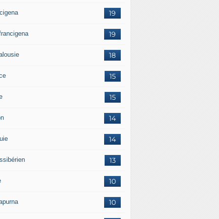
ncigena
19
 francigena
19
alousie
18
ce
15
ie
15
on
14
uie
14
ssibérien
13
e
10
apurna
10