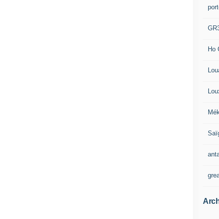
por
GR
Ho 
Lou
Lou
Mék
Saï
ant
gre
Arch