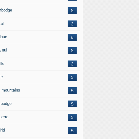
mbodge
6
kal
6
doue
6
 nui
6
lle
6
le
5
e mountains
5
bodge
5
berra
5
rid
5