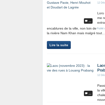
12 Dé
Lors
me re
…
extra
encablures de la ville, non loin de
Publié
la rivière Nam Khan mais malgré tout...
Lire la suite
Laos
Pra
12 Dé
Passi
la vi
…
chale
nouve