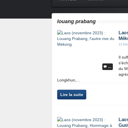
louang prabang
Laos
Mék
13 Dé
Il su
s'éch
…
du Mé
agréa
Longkhun,...
Lire la suite
Laos
Gust