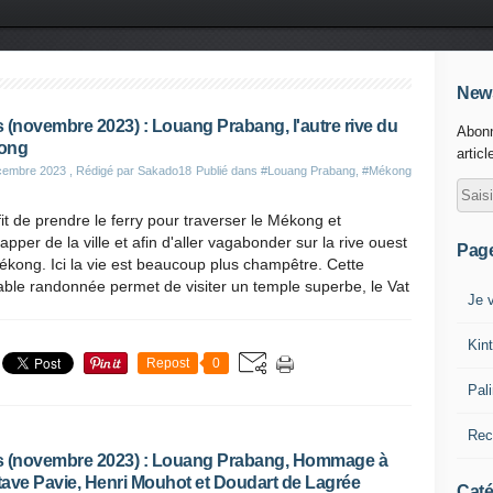
News
 (novembre 2023) : Louang Prabang, l'autre rive du
Abonn
ong
articl
cembre 2023
, Rédigé par Sakado18
Publié dans
#Louang Prabang
,
#Mékong
ffit de prendre le ferry pour traverser le Mékong et
apper de la ville et afin d'aller vagabonder sur la rive ouest
Pag
kong. Ici la vie est beaucoup plus champêtre. Cette
ble randonnée permet de visiter un temple superbe, le Vat
Je v
Kin
Repost
0
Pal
Rec
 (novembre 2023) : Louang Prabang, Hommage à
ave Pavie, Henri Mouhot et Doudart de Lagrée
Caté