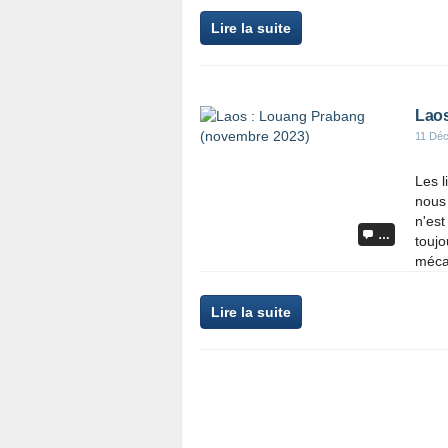
Lire la suite
Laos
11 Dé
Les l
nous 
n'est
…
toujo
méca
Lire la suite