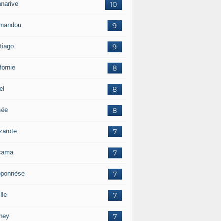
anarive
10
mandou
9
tiago
9
fornie
8
el
8
sée
8
zarote
7
cama
7
oponnèse
7
lle
7
ney
7