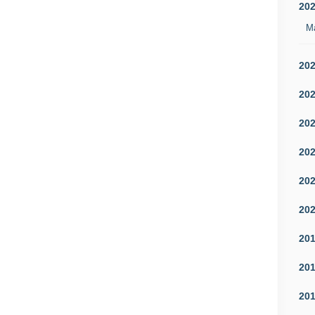
20
M
20
20
20
20
20
20
20
20
20