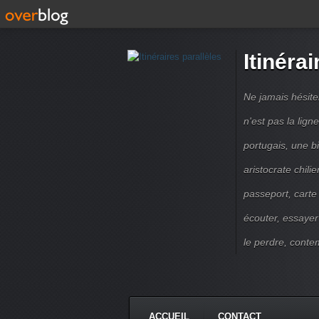
Itinérai
Ne jamais hésite
n'est pas la lig
portugais, une b
aristocrate chili
passeport, carte
écouter, essayer
le perdre, contem
ACCUEIL
CONTACT