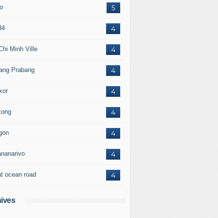
to
5
34
4
Chi Minh Ville
4
ang Prabang
4
xor
4
ong
4
gon
4
ananarivo
4
at ocean road
4
ives