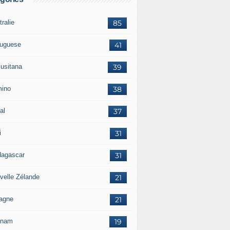
ralie
85
tuguese
41
lusitana
39
ino
38
al
37
i
31
agascar
31
velle Zélande
21
agne
21
tnam
19