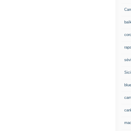
Ca
baï
cor
rapa
sévi
Sici
blu
cam
can
mad