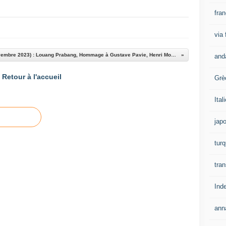
fra
via
Laos (novembre 2023) : Louang Prabang, Hommage à Gustave Pavie, Henri Mouhot et Doudart de Lagrée
and
Retour à l'accueil
Grè
Ital
jap
turq
tran
Ind
ann