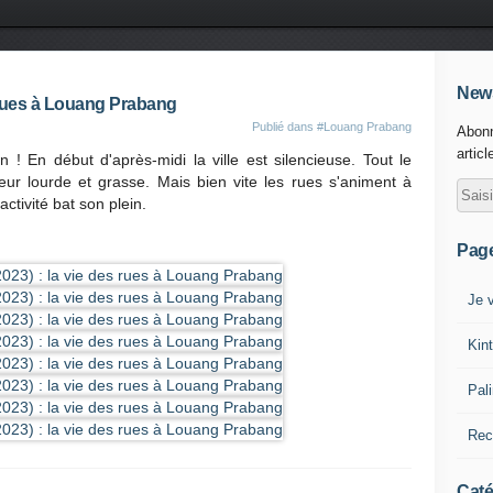
News
 rues à Louang Prabang
Publié dans
#Louang Prabang
Abonn
articl
n ! En début d'après-midi la ville est silencieuse. Tout le
r lourde et grasse. Mais bien vite les rues s'animent à
ctivité bat son plein.
Pag
Je v
Kin
Pal
Rec
Caté