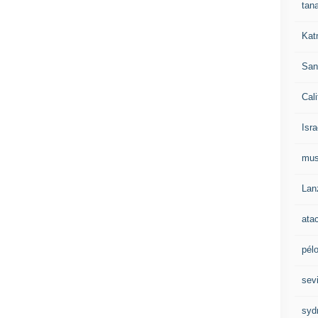
tan
Kat
San
Cali
Isra
mu
Lan
ata
pél
sevi
syd