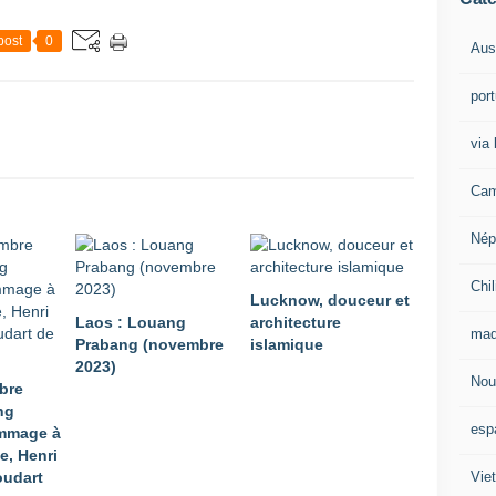
post
0
Aust
por
via 
Cam
Nép
Chil
Lucknow, douceur et
Laos : Louang
architecture
mad
Prabang (novembre
islamique
2023)
Nou
bre
ng
esp
mmage à
e, Henri
Vie
oudart