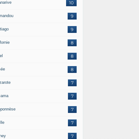
anarive
10
mandou
9
tiago
9
fornie
8
el
8
sée
8
zarote
7
cama
7
oponnèse
7
lle
7
ney
7