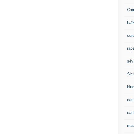
Ca
baï
cor
rapa
sévi
Sici
blu
cam
can
mad