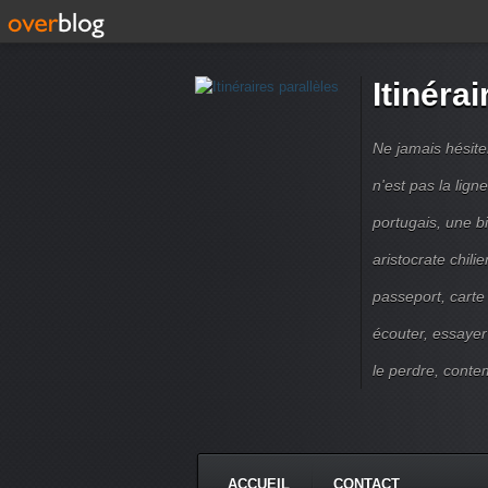
Itinérai
Ne jamais hésite
n'est pas la lig
portugais, une b
aristocrate chili
passeport, carte
écouter, essayer
le perdre, contem
ACCUEIL
CONTACT