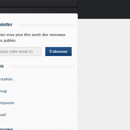
letter
ez-vous pour être averti des nouveaux
es publiés.
es
oudrais ...
tsugi
impseste
ueil
gories