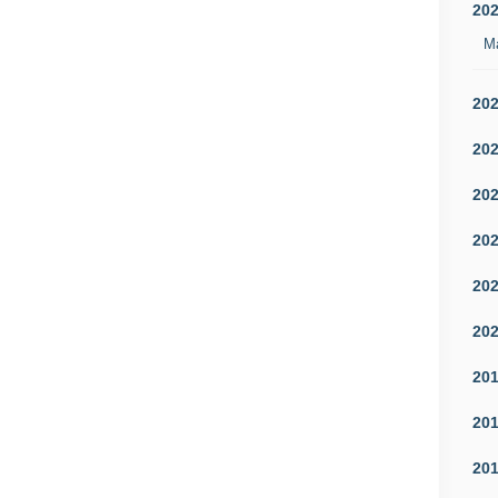
20
M
20
20
20
20
20
20
20
20
20