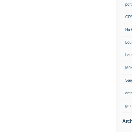
por
GR
Ho 
Lou
Lou
Mék
Saï
ant
gre
Arch