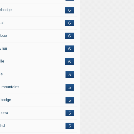
mbodge
6
kal
6
doue
6
 nui
6
lle
6
le
5
e mountains
5
bodge
5
berra
5
rid
5