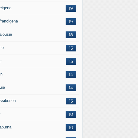
ncigena
19
 francigena
19
alousie
18
ce
15
ie
15
on
14
uie
14
ssibérien
13
e
10
apurna
10