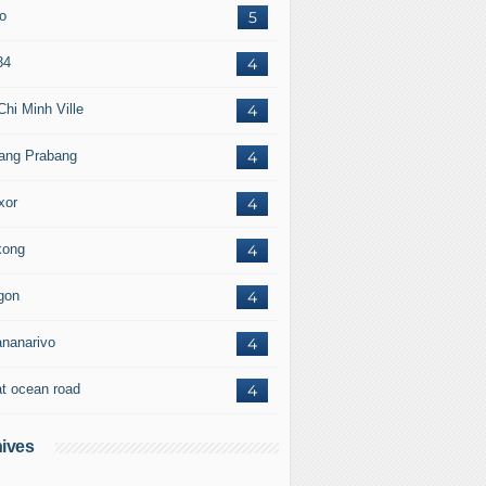
to
5
34
4
Chi Minh Ville
4
ang Prabang
4
xor
4
ong
4
gon
4
ananarivo
4
at ocean road
4
ives