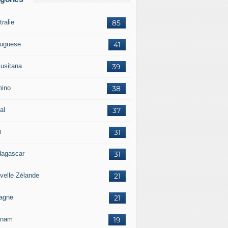
ralie
85
tuguese
41
lusitana
39
ino
38
al
37
i
31
agascar
31
velle Zélande
21
agne
21
tnam
19