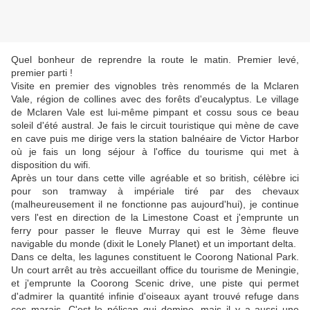
Quel bonheur de reprendre la route le matin. Premier levé,
premier parti !
Visite en premier des vignobles très renommés de la Mclaren
Vale, région de collines avec des forêts d'eucalyptus. Le village
de Mclaren Vale est lui-même pimpant et cossu sous ce beau
soleil d'été austral. Je fais le circuit touristique qui mène de cave
en cave puis me dirige vers la station balnéaire de Victor Harbor
où je fais un long séjour à l'office du tourisme qui met à
disposition du wifi.
Après un tour dans cette ville agréable et so british, célèbre ici
pour son tramway à impériale tiré par des chevaux
(malheureusement il ne fonctionne pas aujourd'hui), je continue
vers l'est en direction de la Limestone Coast et j'emprunte un
ferry pour passer le fleuve Murray qui est le 3ème fleuve
navigable du monde (dixit le Lonely Planet) et un important delta.
Dans ce delta, les lagunes constituent le Coorong National Park.
Un court arrêt au très accueillant office du tourisme de Meningie,
et j'emprunte la Coorong Scenic drive, une piste qui permet
d'admirer la quantité infinie d'oiseaux ayant trouvé refuge dans
ces marais. C'est le pélican qui domine, mais il y a aussi une