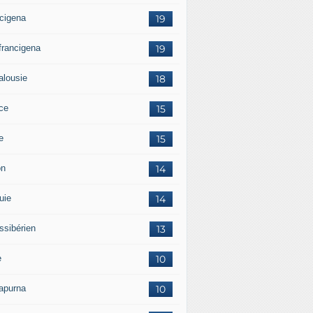
ncigena
19
 francigena
19
alousie
18
ce
15
ie
15
on
14
uie
14
ssibérien
13
e
10
apurna
10