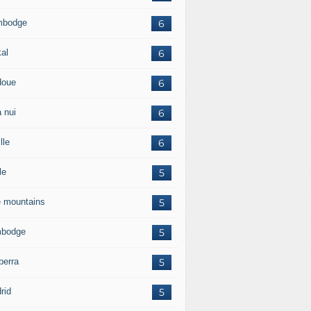
mbodge
6
kal
6
doue
6
 nui
6
lle
6
le
5
e mountains
5
bodge
5
berra
5
rid
5