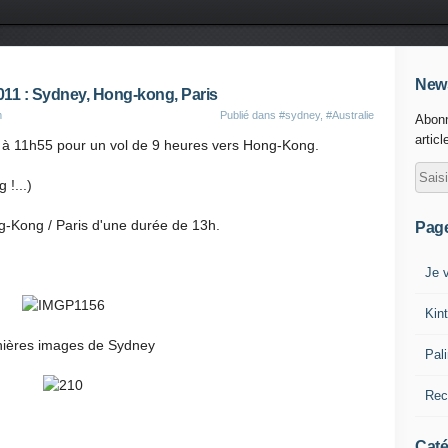
News
2011 : Sydney, Hong-kong, Paris
m
Publié dans
#sydney
,
#Australie
Abonn
articl
 à 11h55 pour un vol de 9 heures vers Hong-Kong.
 !...)
ong-Kong / Paris d'une durée de 13h.
Pag
Je v
Kin
ières images de Sydney
Pal
Rec
Caté