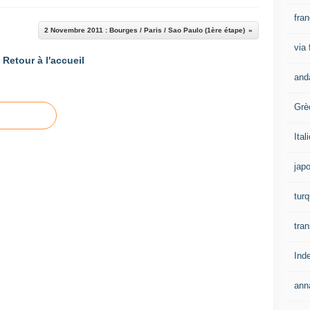
fra
2 Novembre 2011 : Bourges / Paris / Sao Paulo (1ère étape)
via
Retour à l'accueil
and
Grè
Ital
jap
turq
tran
Ind
ann