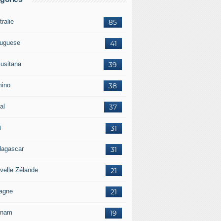
ralie
85
tuguese
41
lusitana
39
ino
38
al
37
i
31
agascar
31
velle Zélande
21
agne
21
tnam
19