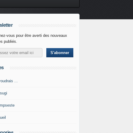
letter
ez-vous pour être averti des nouveaux
es publiés.
es
oudrais ...
tsugi
impseste
ueil
gories