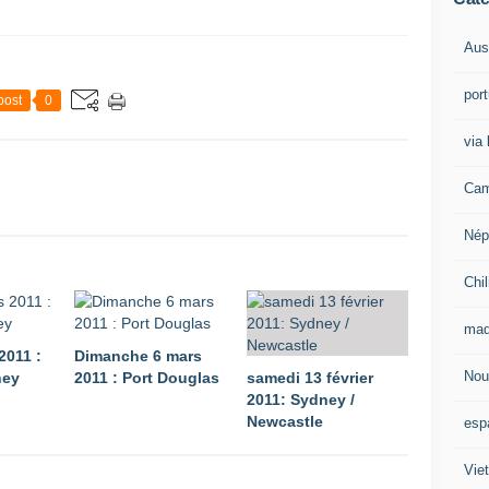
Aust
por
post
0
via 
Cam
Nép
Chil
mad
2011 :
Dimanche 6 mars
Nou
ney
2011 : Port Douglas
samedi 13 février
2011: Sydney /
Newcastle
esp
Vie