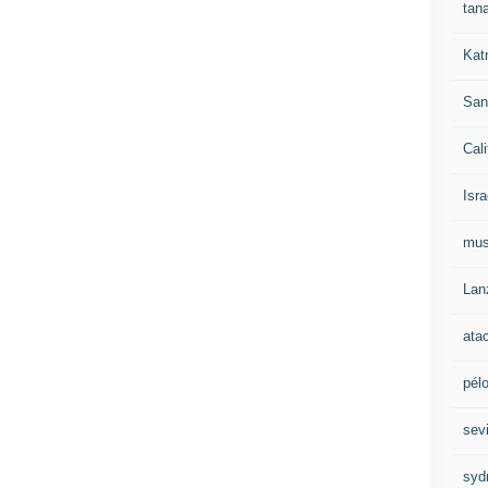
tan
Kat
San
Cali
Isra
mu
Lan
ata
pél
sevi
syd