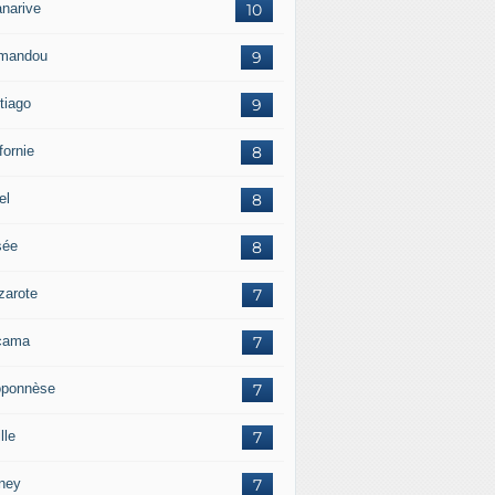
anarive
10
mandou
9
tiago
9
fornie
8
el
8
sée
8
zarote
7
cama
7
oponnèse
7
lle
7
ney
7