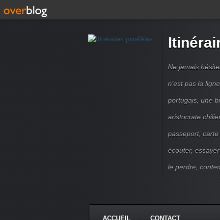
Itinérai
Ne jamais hésite
n'est pas la lig
portugais, une b
aristocrate chili
passeport, carte
écouter, essayer
le perdre, contem
ACCUEIL
CONTACT