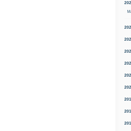
20
M
20
20
20
20
20
20
20
20
20