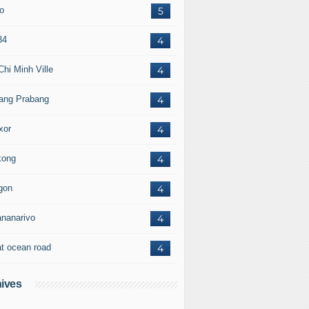
to
5
34
4
Chi Minh Ville
4
ang Prabang
4
xor
4
ong
4
gon
4
ananarivo
4
at ocean road
4
ives