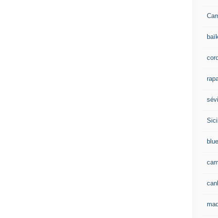
Ca
baï
cor
rapa
sévi
Sici
blu
cam
can
mad