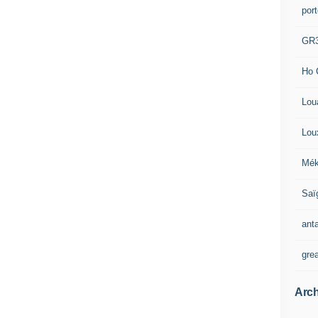
por
GR
Ho 
Lou
Lou
Mék
Saï
ant
gre
Arch