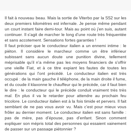
Il fait à nouveau beau. Mais la sortie de Viterbo par la SS2 sur les
deux premiers kilomètres est infernale. Je pense même pendant
un court instant faire demi-tour. Mais au point où j'en suis, autant
continuer. Il s'agit de marcher le long d'une route très fréquentée
et sans accotement. Sensations fortes garanties !
Il faut préciser que le conducteur italien a un ennemi intime : le
piéton. Il considère le marcheur comme un être inférieur
subissant sans aucun doute une punition divine, tellement
méprisable qu'il n'a même pas les moyens financiers de s'offrir
une vieille Fiat, et à ce titre expiant les fautes de toutes les
générations qui l'ont précédé. Le conducteur italien est très
occupé : de la main gauche il téléphone, de la main droite il fume,
et du coude il klaxonne le chauffeur qui le précède, car il faut bien
le dire : le conducteur qui le précède conduit vraiment très très
mal. En plus il va le retarder pour attendre au prochain feu
tricolore. Le conducteur italien est à la fois timide et pervers. Il fait
semblant de ne pas vous avoir vu. Mais c'est pour mieux vous
frôler au dernier moment. Le conducteur italien est sans famille :
pas de mère, pas d'épouse, pas d'enfant. Sinon comment
expliquer son mépris total des personnes qui essaient vainement
de passer sur un passage piétonnier ?