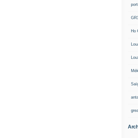
por
GR
Ho 
Lou
Lou
Mék
Saï
ant
gre
Arch