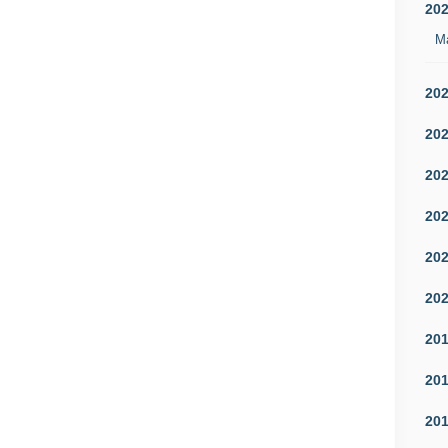
20
M
20
20
20
20
20
20
20
20
20