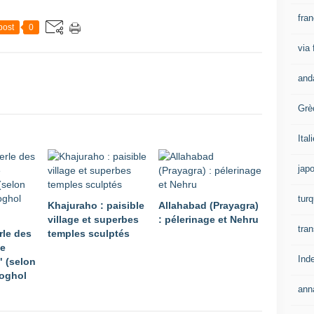
fra
post
0
via
and
Grè
Ital
jap
turq
Khajuraho : paisible
Allahabad (Prayagra)
village et superbes
: pélerinage et Nehru
tran
rle des
temples sculptés
de
Ind
" (selon
Moghol
ann