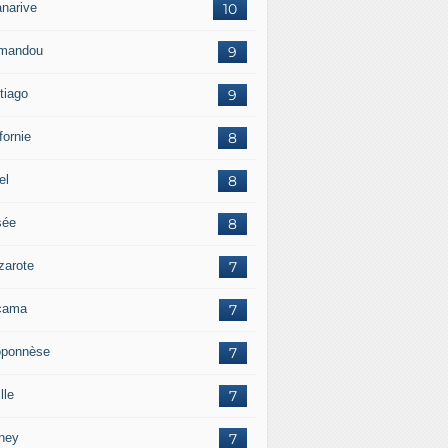
anarive
10
mandou
9
tiago
9
fornie
8
el
8
sée
8
zarote
7
cama
7
oponnèse
7
lle
7
ney
7