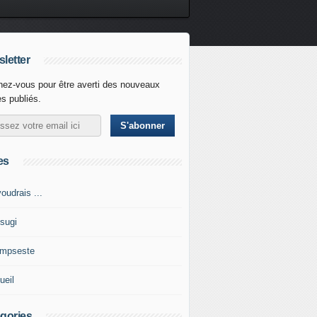
letter
ez-vous pour être averti des nouveaux
es publiés.
es
oudrais ...
tsugi
impseste
ueil
gories