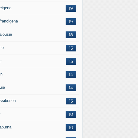
ncigena
19
 francigena
19
alousie
18
ce
15
ie
15
on
14
uie
14
ssibérien
13
e
10
apurna
10