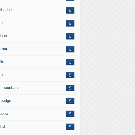
mbodge
6
kal
6
doue
6
 nui
6
lle
6
le
5
e mountains
5
bodge
5
berra
5
rid
5