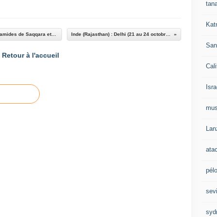
tan
Kat
Egypte : Le Caire (12 décembre 2024) : les pyramides de Saqqara et de Guizeh
Inde (Rajasthan) : Delhi (21 au 24 octobre 2025)
San
Retour à l'accueil
Cali
Isra
mu
Lan
ata
pél
sevi
syd