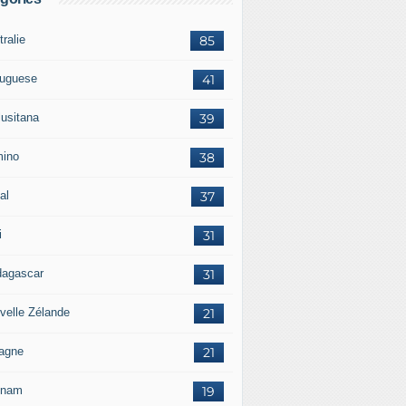
ralie
85
tuguese
41
lusitana
39
ino
38
al
37
i
31
agascar
31
velle Zélande
21
agne
21
tnam
19