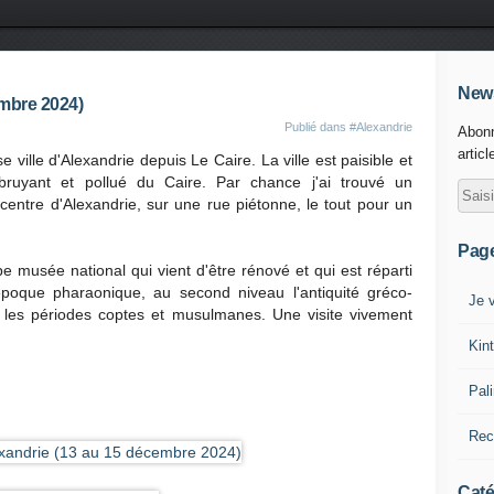
News
embre 2024)
Publié dans
#Alexandrie
Abonn
articl
se ville d'Alexandrie depuis Le Caire. La ville est paisible et
bruyant et pollué du Caire. Par chance j'ai trouvé un
centre d'Alexandrie, sur une rue piétonne, le tout pour un
Pag
e musée national qui vient d'être rénové et qui est réparti
'époque pharaonique, au second niveau l'antiquité gréco-
Je v
u les périodes coptes et musulmanes. Une visite vivement
Kin
Pal
Rec
Caté