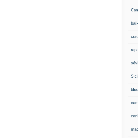
Ca
baï
cor
rapa
sévi
Sici
blu
cam
can
mad