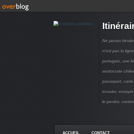
Itinérai
Ne jamais hésite
n'est pas la lig
portugais, une b
aristocrate chili
passeport, carte
écouter, essayer
le perdre, contem
ACCUEIL
CONTACT