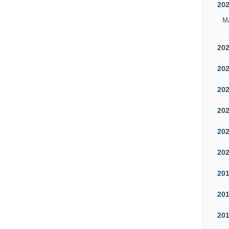
20
M
20
20
20
20
20
20
20
20
20