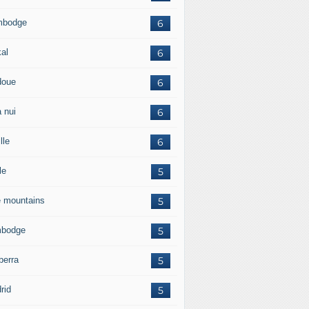
mbodge
6
kal
6
doue
6
 nui
6
lle
6
le
5
e mountains
5
bodge
5
berra
5
rid
5