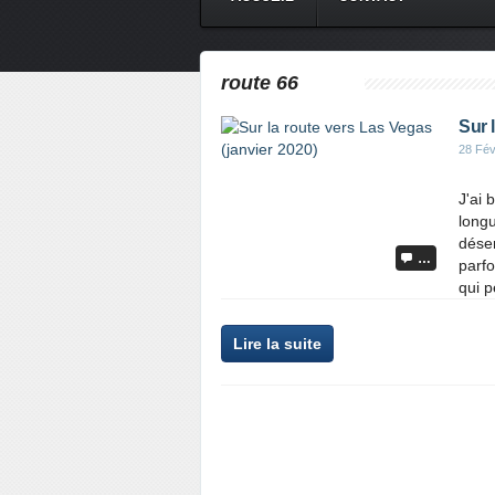
route 66
Sur 
28 Fév
J'ai 
longu
déser
…
parf
qui p
Lire la suite