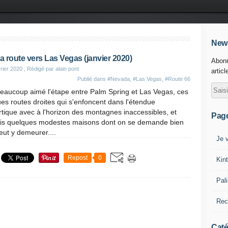
News
la route vers Las Vegas (janvier 2020)
Abonn
rier 2020
, Rédigé par alain pont
articl
Publié dans
#Nevada
,
#Las Vegas
,
#Route 66
beaucoup aimé l'étape entre Palm Spring et Las Vegas, ces
es routes droites qui s'enfoncent dans l'étendue
tique avec à l'horizon des montagnes inaccessibles, et
Pag
ois quelques modestes maisons dont on se demande bien
eut y demeurer....
Je v
Repost
0
Kin
Pal
Rec
Caté