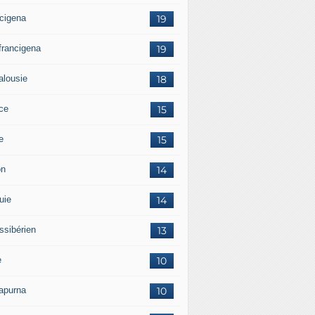
ncigena
19
 francigena
19
alousie
18
ce
15
ie
15
on
14
uie
14
ssibérien
13
e
10
apurna
10