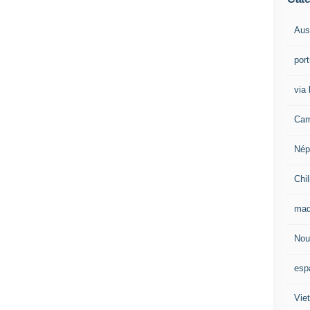
Aust
por
via 
Cam
Nép
Chil
mad
Nou
esp
Vie