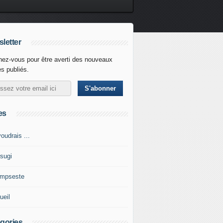
letter
ez-vous pour être averti des nouveaux
es publiés.
es
oudrais ...
tsugi
impseste
ueil
gories