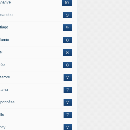
anarive
10
mandou
9
tiago
9
fornie
8
el
8
sée
8
zarote
7
cama
7
oponnèse
7
lle
7
ney
7