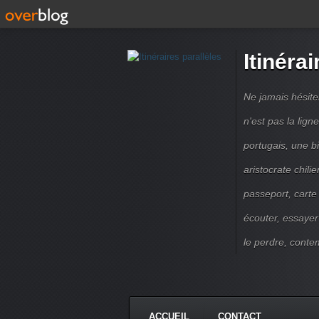
Itinérai
Ne jamais hésite
n'est pas la lig
portugais, une b
aristocrate chili
passeport, carte
écouter, essayer
le perdre, contem
ACCUEIL
CONTACT