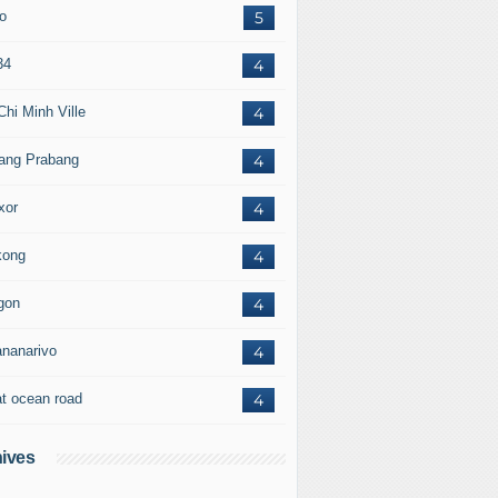
to
5
34
4
Chi Minh Ville
4
ang Prabang
4
xor
4
ong
4
gon
4
ananarivo
4
at ocean road
4
ives