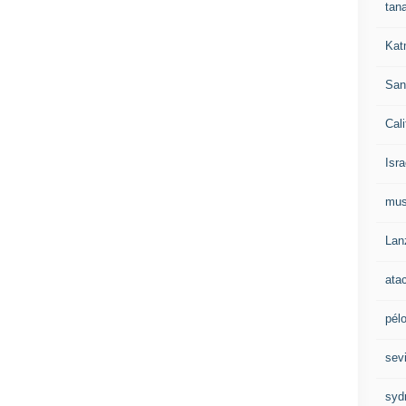
tan
Kat
San
Cali
Isra
mu
Lan
ata
pél
sevi
syd