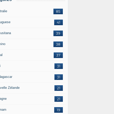
ralie
85
tuguese
41
lusitana
39
ino
38
al
37
i
31
agascar
31
velle Zélande
21
agne
21
tnam
19