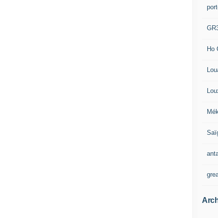
por
GR
Ho 
Lou
Lou
Mék
Saï
ant
gre
Arch