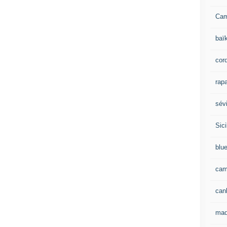
Ca
baï
cor
rapa
sévi
Sici
blu
cam
can
mad