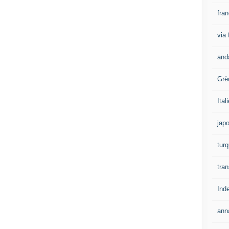
fra
via
and
Grè
Ital
jap
turq
tran
Ind
ann