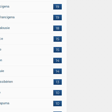
ncigena
19
 francigena
19
alousie
18
ce
15
ie
15
on
14
uie
14
ssibérien
13
e
10
apurna
10