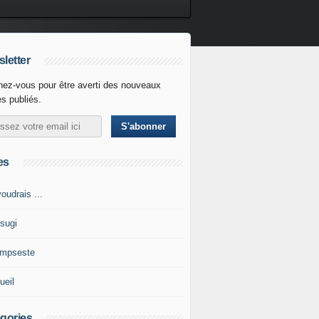
letter
ez-vous pour être averti des nouveaux
es publiés.
es
oudrais ...
tsugi
impseste
ueil
gories