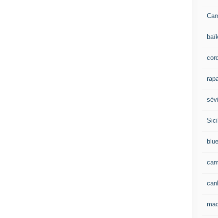
Ca
baï
cor
rapa
sévi
Sici
blu
cam
can
mad