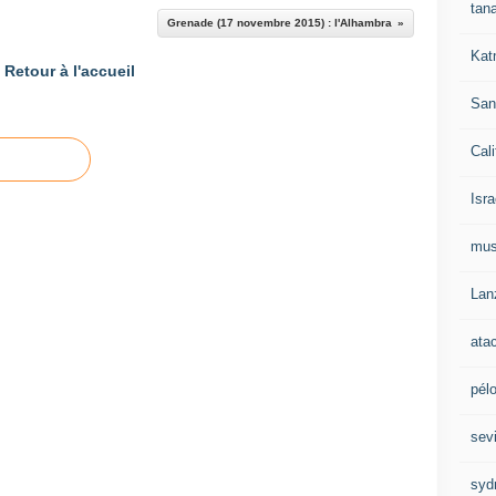
tan
Grenade (17 novembre 2015) : l'Alhambra
Kat
Retour à l'accueil
San
Cali
Isra
mu
Lan
ata
pél
sevi
syd