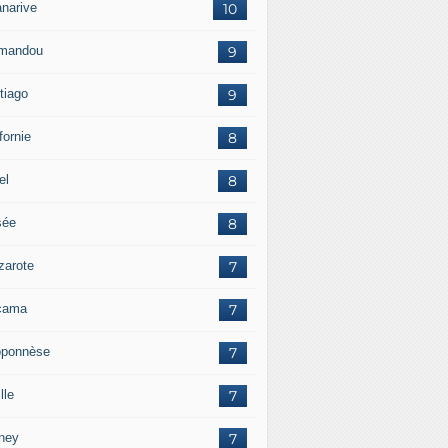
anarive
10
mandou
9
tiago
9
fornie
8
el
8
sée
8
zarote
7
cama
7
oponnèse
7
lle
7
ney
7