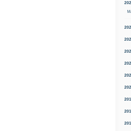
20
M
20
20
20
20
20
20
20
20
20