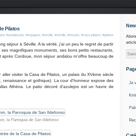
News
de Pilatos
dans
#andalousie
,
#espagne
,
#seville
,
#séville
,
#musée
,
#casa pilatos
,
#pilatos
Abonn
articl
 séjour à Séville. A la vérité, j'ai un peu le regret de partir
ce, ses magnifiques monuments, ses bons petits restaurants,
nt après Cordoue, mon séjour andalou m'offre beaucoup de
Pag
aller visiter la Casa de Pilatos, un palais du XVème siècle
ar, renaissance et gothique). La cour d'honneur expose des
Je v
llas Athéna. Le patio décoré d'azulejos est un havre de
Kin
Pal
Rec
in, la Parroquia de San Ildefonso
Caté