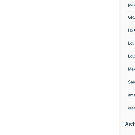
por
GR
Ho 
Lou
Lou
Mék
Saï
ant
gre
Arch