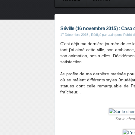
Séville (16 novembre 2015) : Casa 
17 Décembre 2015
, Rédigé par alain pont
Publié 
C'est déjà ma dernière journée de ce long
tant j'ai aimé cette ville, son ambian
son animation, ses ruelles. Décidéme
satisfaction.
Je profite de ma dernière matinée pour 
où se mêlent différents styles (mudéj
statues dont celle remarquable de Pa
fraîcheur. .
Sur le chem