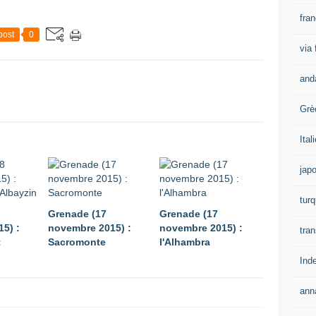
fra
post
0
via
and
Grè
Ital
jap
turq
Grenade (17
Grenade (17
5) :
novembre 2015) :
novembre 2015) :
tran
t
Sacromonte
l'Alhambra
Ind
ann