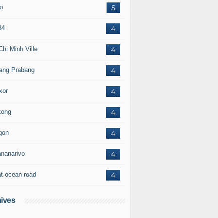
to
5
34
4
Chi Minh Ville
4
ang Prabang
4
xor
4
ong
4
gon
4
ananarivo
4
at ocean road
4
ives