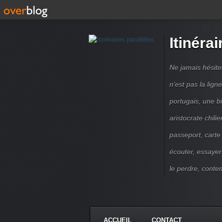
Itinérai
Ne jamais hésite
n'est pas la lig
portugais, une b
aristocrate chili
passeport, carte
écouter, essayer
le perdre, contem
ACCUEIL
CONTACT