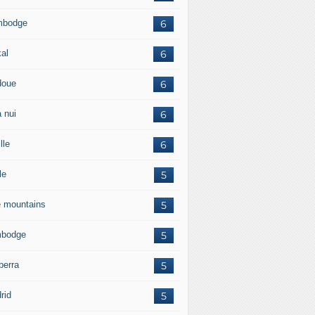
mbodge
6
kal
6
doue
6
 nui
6
lle
6
le
5
e mountains
5
bodge
5
berra
5
rid
5