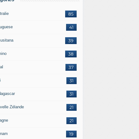
ralie
85
tuguese
41
lusitana
39
ino
38
al
37
i
31
agascar
31
velle Zélande
21
agne
21
tnam
19