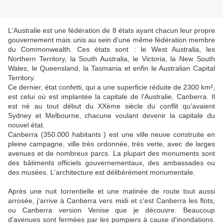
L'Australie est une fédération de 8 états ayant chacun leur propre
gouvernement mais unis au sein d'une même fédération membre
du Commonwealth. Ces états sont : le West Australia, les
Northern Territory, la South Australia, le Victoria, la New South
Wales, le Queensland, la Tasmania et enfin le Australian Capital
Territory.
Ce dernier, état confetti, qui a une superficie réduite de 2300 km²,
est celui où est implantée la capitale de l'Australie, Canberra. Il
est né au tout début du XXème siècle du conflit qu'avaient
Sydney et Melbourne, chacune voulant devenir la capitale du
nouvel état.
Canberra (350.000 habitants ) est une ville neuve construite en
pleine campagne, ville très ordonnée, très verte, avec de larges
avenues et de nombreux parcs. La plupart des monuments sont
des bâtiments officiels gouvernementaux, des ambassades ou
des musées. L'architecture est délibérément monumentale.
Après une nuit torrentielle et une matinée de route tout aussi
arrosée, j'arrive à Canberra vers midi et c'est Canberra les flots,
ou Canberra version Venise que je découvre. Beaucoup
d'avenues sont fermées par les pompiers à cause d'inondations.