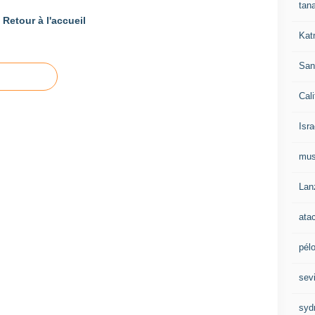
tan
Retour à l'accueil
Kat
San
Cali
Isra
mu
Lan
ata
pél
sevi
syd