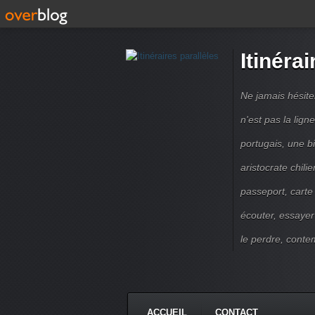
Itinérai
Ne jamais hésite
n'est pas la lig
portugais, une b
aristocrate chili
passeport, carte
écouter, essayer
le perdre, contem
ACCUEIL
CONTACT