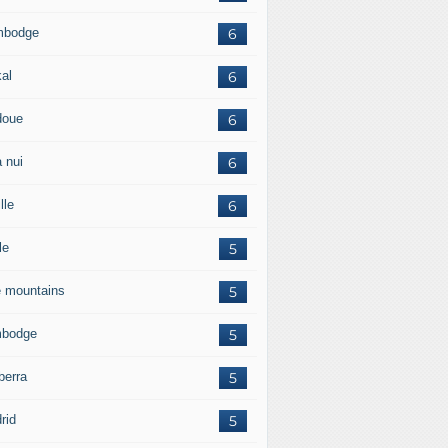
mbodge
6
kal
6
doue
6
 nui
6
lle
6
le
5
e mountains
5
bodge
5
berra
5
rid
5