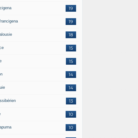
ncigena
19
 francigena
19
alousie
18
ce
15
ie
15
on
14
uie
14
ssibérien
13
e
10
apurna
10