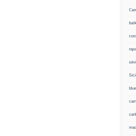
Ca
baï
cor
rapa
sévi
Sici
blu
cam
can
mad