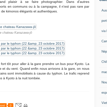
rand plaisir à se faire photographier. Dans d'autres
nsports en communs ou à la campagne, il n'est pas rare par
Aust
s de kimonos élégants et authentiques.
por
via 
e chateau Kanazawa-jô
Cam
Nép
Chil
ort tôt pour aller à la gare prendre un bus pour Kyoto. La
ie et du vent. Quand enfin nous arrivons à la gare, on nous
mad
rains sont immobilisés à cause du typhon. Le trafic reprend
s à Kyoto à la nuit tombée.
Nou
esp
Vie
post
0