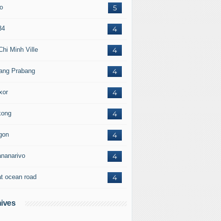
to
5
34
4
Chi Minh Ville
4
ang Prabang
4
xor
4
ong
4
gon
4
ananarivo
4
at ocean road
4
ives