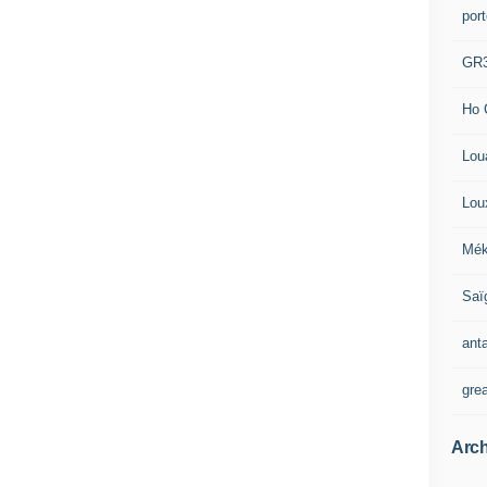
por
GR
Ho 
Lou
Lou
Mék
Saï
ant
gre
Arch