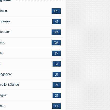
ralie
85
tuguese
41
lusitana
39
ino
38
al
37
i
31
agascar
31
velle Zélande
21
agne
21
tnam
19