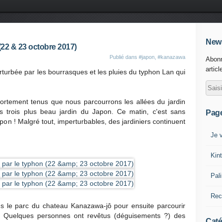
News
(22 & 23 octobre 2017)
Publié dans
#japon
,
#kanazawa
Abonn
articl
rturbée par les bourrasques et les pluies du typhon Lan qui
ortement tenus que nous parcourrons les allées du jardin
trois plus beau jardin du Japon. Ce matin, c'est sans
Pag
apon ! Malgré tout, imperturbables, des jardiniers continuent
Je v
Kin
Pal
Rec
ns le parc du chateau Kanazawa-jô pour ensuite parcourir
as. Quelques personnes ont revêtus (déguisements ?) des
Caté