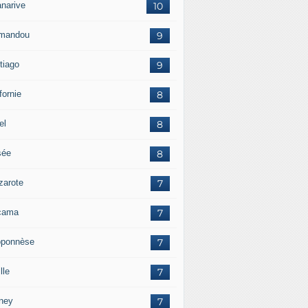
anarive
10
mandou
9
tiago
9
fornie
8
el
8
sée
8
zarote
7
cama
7
oponnèse
7
lle
7
ney
7