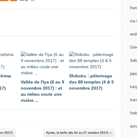
fra
via
and
Grè
Ital
jap
shima
Shikoku : pélerinage
Vallée de l'Iya (6 au 9
des 88 temples (4 & 5
turq
17)
novembre 2017) : et
novembre 2017)
au milieu coule une
tran
rivière ...
Ind
ann
re 2017)
Kyoto, la belle (du 24 au 27 octobre 2017)