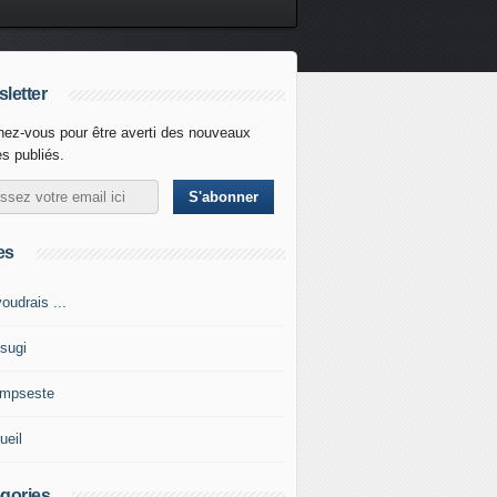
letter
ez-vous pour être averti des nouveaux
es publiés.
es
oudrais ...
tsugi
impseste
ueil
gories