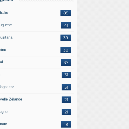
ralie
85
tuguese
41
lusitana
39
ino
38
al
37
i
31
agascar
31
velle Zélande
21
agne
21
tnam
19