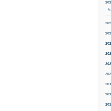
20
M
20
20
20
20
20
20
20
20
20