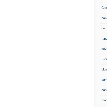
Ca
baï
cor
rapa
sévi
Sici
blu
cam
can
mad