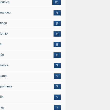
anarive
10
mandou
9
tiago
9
fornie
8
el
8
sée
8
zarote
7
cama
7
oponnèse
7
lle
7
ney
7