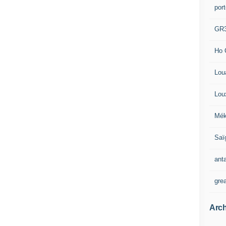
por
GR
Ho 
Lou
Lou
Mék
Saï
ant
gre
Arch