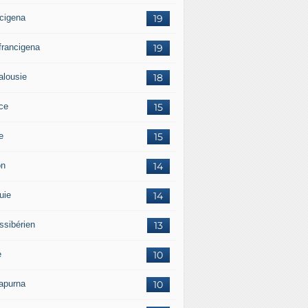
ncigena
19
 francigena
19
alousie
18
ce
15
ie
15
on
14
uie
14
ssibérien
13
e
10
apurna
10