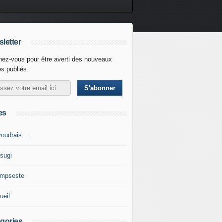
letter
ez-vous pour être averti des nouveaux
es publiés.
es
oudrais ...
tsugi
impseste
ueil
gories