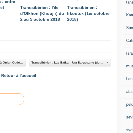
 : entre
tan
 et
Transsibérien : l'île
Transsibérien :
d'Olkhon (Khoujir) du
Irkoutsk (1er octobre
Kat
2 au 5 octobre 2018
2018)
San
Cali
Isra
Transsibérien en 2ème classe de Khabarovsk à Oulan-Oudé (du 20 au 22 septembre 2018)
Transsibérien : Lac Baïkal : Ust Bargouzine (du 24 au 27 septembre 2018)
mu
Retour à l'accueil
Lan
ata
pél
sevi
syd