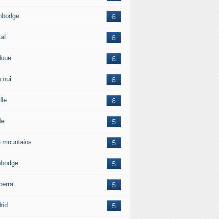
mbodge
6
kal
6
doue
6
 nui
6
lle
6
le
5
e mountains
5
bodge
5
berra
5
rid
5