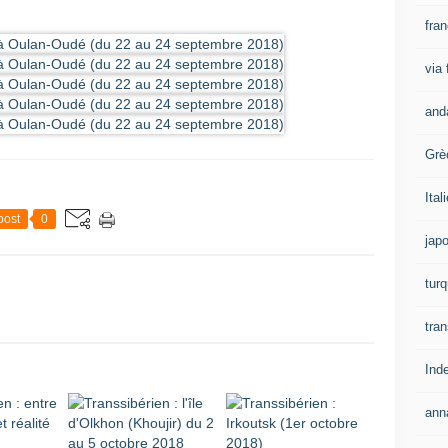
fra
via
and
Grè
Ital
post
0
jap
turq
tran
Ind
ann