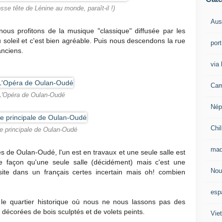
osse tête de Lénine au monde, paraît-il !)
Aust
 nous profitons de la musique "classique" diffusée par les
 soleil et c'est bien agréable. Puis nous descendons la rue
por
anciens.
via 
Cam
L'Opéra de Oulan-Oudé
Nép
Chil
e principale de Oulan-Oudé
mad
 de Oulan-Oudé, l'un est en travaux et une seule salle est
te façon qu'une seule salle (décidément) mais c'est une
Nou
isite dans un français certes incertain mais oh! combien
esp
e quartier historique où nous ne nous lassons pas des
s décorées de bois sculptés et de volets peints.
Vie