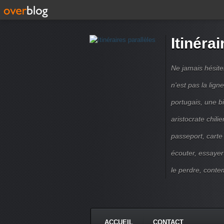
Itinérai
Ne jamais hésite
n'est pas la lig
portugais, une b
aristocrate chili
passeport, carte
écouter, essayer
le perdre, contem
ACCUEIL
CONTACT