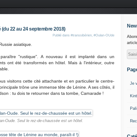
News
é (du 22 au 24 septembre 2018)
Publié dans
#transsibérien
,
#Oulan-OUde
Abonn
articl
Russie asiatique.
paraître "rustique". A nouveau il est implanté dans un
s ont été transformés en hôtel. Mais à l'intérieur, outre
table.
Pag
 visitons cette cité attachante et en particulier le centre-
Je v
e principale trône une immense tête de Lénine. A ses côtés, il
dson : tu dois te retourner dans ta tombe, Camarade !
Kin
Pal
Rec
n-Oude. Seul le rez-de-chaussée est un hôtel.
Caté