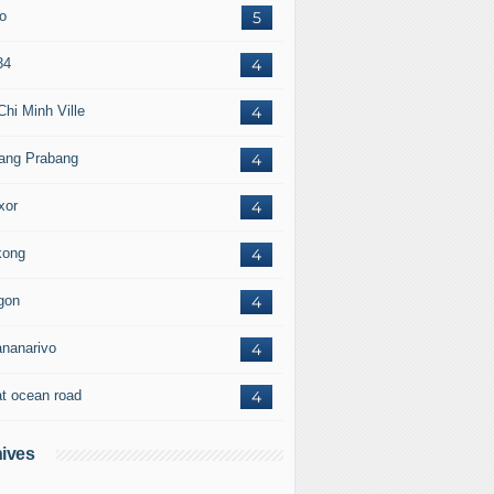
to
5
34
4
Chi Minh Ville
4
ang Prabang
4
xor
4
ong
4
gon
4
ananarivo
4
at ocean road
4
ives