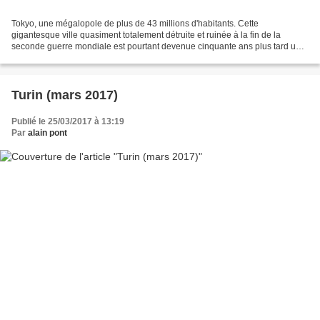
Tokyo, une mégalopole de plus de 43 millions d'habitants. Cette
gigantesque ville quasiment totalement détruite et ruinée à la fin de la
seconde guerre mondiale est pourtant devenue cinquante ans plus tard une
capitale florissante et puissante. Nous débarquons...
Turin (mars 2017)
Publié le 25/03/2017 à 13:19
Par
alain pont