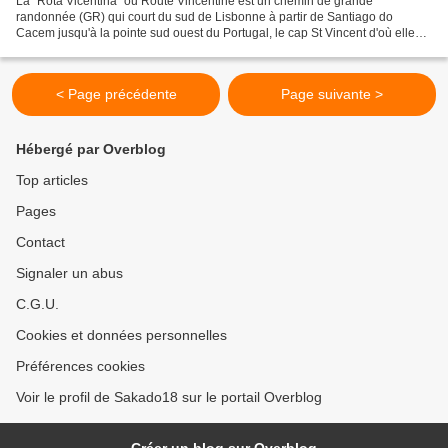
La "Rota Vicentina" ou Route Vincentine est un chemin de grande
randonnée (GR) qui court du sud de Lisbonne à partir de Santiago do
Cacem jusqu'à la pointe sud ouest du Portugal, le cap St Vincent d'où elle
tire son nom. Il est possible de parcourir ce...
< Page précédente
Page suivante >
Hébergé par Overblog
Top articles
Pages
Contact
Signaler un abus
C.G.U.
Cookies et données personnelles
Préférences cookies
Voir le profil de Sakado18 sur le portail Overblog