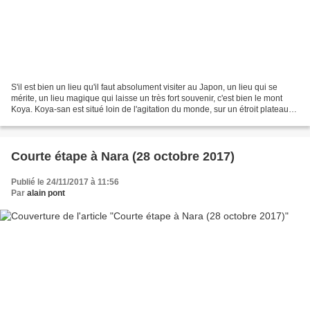
S'il est bien un lieu qu'il faut absolument visiter au Japon, un lieu qui se
mérite, un lieu magique qui laisse un très fort souvenir, c'est bien le mont
Koya. Koya-san est situé loin de l'agitation du monde, sur un étroit plateau
montagneux au milieu...
Courte étape à Nara (28 octobre 2017)
Publié le 24/11/2017 à 11:56
Par
alain pont