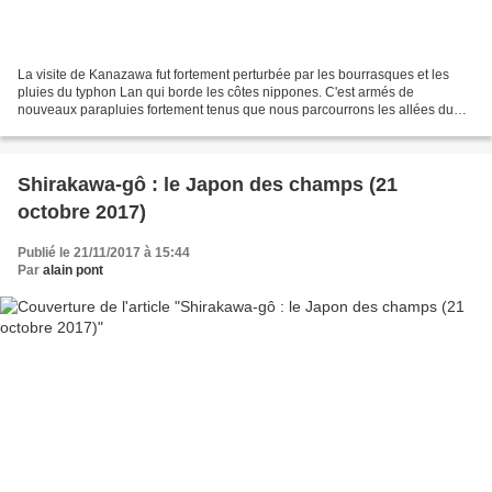
La visite de Kanazawa fut fortement perturbée par les bourrasques et les
pluies du typhon Lan qui borde les côtes nippones. C'est armés de
nouveaux parapluies fortement tenus que nous parcourrons les allées du
jardin Kenroku-en, annoncé comme l'un des...
Shirakawa-gô : le Japon des champs (21
octobre 2017)
Publié le 21/11/2017 à 15:44
Par
alain pont