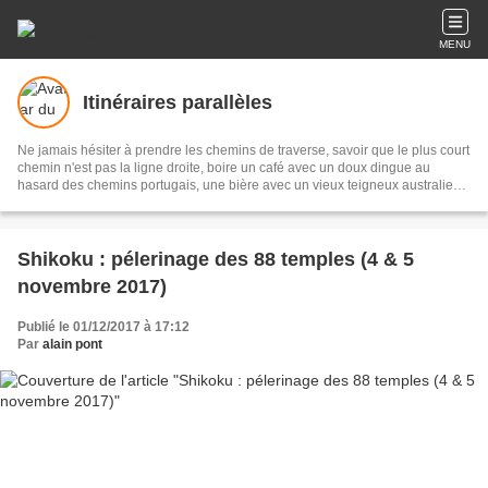
MENU
Itinéraires parallèles
Ne jamais hésiter à prendre les chemins de traverse, savoir que le plus court
chemin n'est pas la ligne droite, boire un café avec un doux dingue au
hasard des chemins portugais, une bière avec un vieux teigneux australien
ou le thé avec une distinguée aristocrate chilienne, s'égarer parfois, savoir
que l'aventure est morte quand on a passeport, carte bancaire et
smartphone, être curieux, modeste et respectueux, écouter, essayer de
comprendre, ne pas toujours y parvenir, prendre son temps, parfois le
Shikoku : pélerinage des 88 temples (4 & 5
perdre, contempler la nature et surtout haïr ceux qui la maltraitent.
novembre 2017)
Publié le 01/12/2017 à 17:12
Par
alain pont